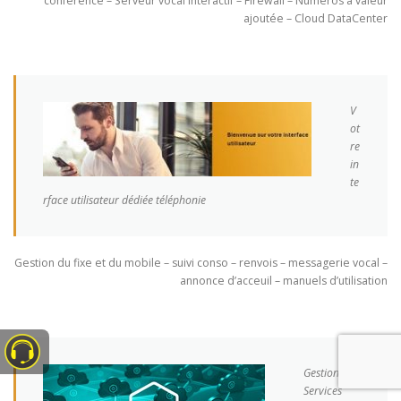
conférence – Serveur vocal interactif – Firewall – Numéros à valeur
ajoutée – Cloud DataCenter
V
ot
re
in
te
rface utilisateur dédiée téléphonie
Gestion du fixe et du mobile – suivi conso – renvois – messagerie vocal –
annonce d’acceuil – manuels d’utilisation
Gestion des
Services