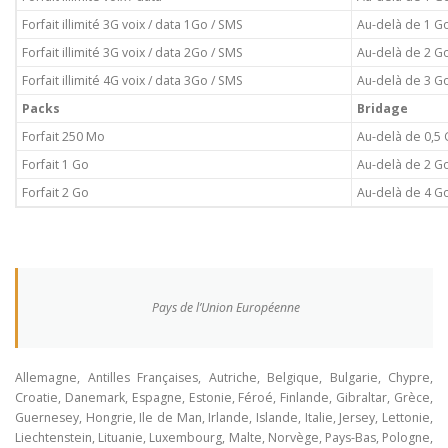
Forfait illimité 3G voix / data 1Go / SMS
Au-delà de 1 G
Forfait illimité 3G voix / data 2Go / SMS
Au-delà de 2 G
Forfait illimité 4G voix / data 3Go / SMS
Au-delà de 3 G
Packs
Bridage
Forfait 250 Mo
Au-delà de 0,5
Forfait 1 Go
Au-delà de 2 G
Forfait 2 Go
Au-delà de 4 G
Pays de l’Union Européenne
Allemagne, Antilles Françaises, Autriche, Belgique, Bulgarie, Chypre,
Croatie, Danemark, Espagne, Estonie, Féroé, Finlande, Gibraltar, Grèce,
Guernesey, Hongrie, Ile de Man, Irlande, Islande, Italie, Jersey, Lettonie,
Liechtenstein, Lituanie, Luxembourg, Malte, Norvège, Pays-Bas, Pologne,