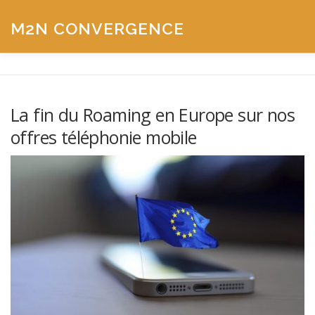
Aller
au
M2N CONVERGENCE
contenu
CONNECTER
HÉBERGER
COMMUNIQUER
La fin du Roaming en Europe sur nos
offres téléphonie mobile
SÉCURITÉ
SUPPORT